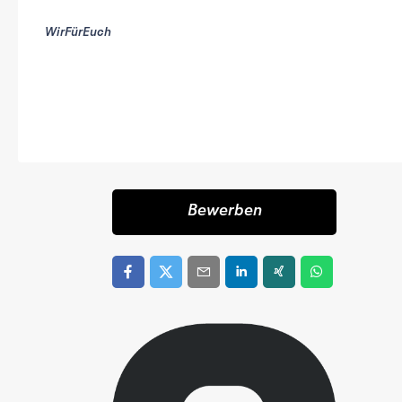
WirFürEuch
Bewerben